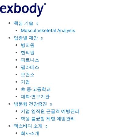
콘
텐
츠
핵심 기술
로
Musculoskeletal Analysis
건
업종별 제안
너
병의원
뛰
한의원
기
피트니스
필라테스
보건소
기업
초·중·고등학교
대학·연구기관
방문형 건강증진
기업 임직원 근골격 예방관리
학생 불균형 체형 예방관리
엑스바디 소개
회사소개