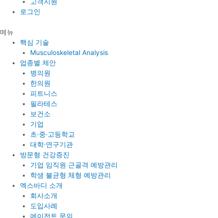
고객지원
로그인
메뉴
핵심 기술
Musculoskeletal Analysis
업종별 제안
병의원
한의원
피트니스
필라테스
보건소
기업
초·중·고등학교
대학·연구기관
방문형 건강증진
기업 임직원 근골격 예방관리
학생 불균형 체형 예방관리
엑스바디 소개
회사소개
도입사례
에이전트 문의