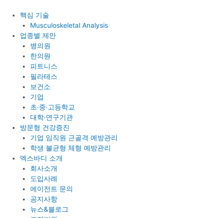
콘
텐
핵심 기술
츠
Musculoskeletal Analysis
로
업종별 제안
건
병의원
너
한의원
뛰
피트니스
기
필라테스
보건소
기업
초·중·고등학교
대학·연구기관
방문형 건강증진
기업 임직원 근골격 예방관리
학생 불균형 체형 예방관리
엑스바디 소개
회사소개
도입사례
에이전트 문의
공지사항
뉴스&블로그