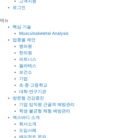
고객지원
로그인
메뉴
핵심 기술
Musculoskeletal Analysis
업종별 제안
병의원
한의원
피트니스
필라테스
보건소
기업
초·중·고등학교
대학·연구기관
방문형 건강증진
기업 임직원 근골격 예방관리
학생 불균형 체형 예방관리
엑스바디 소개
회사소개
도입사례
에이전트 문의