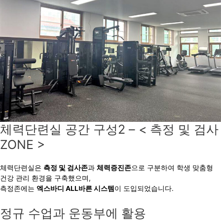
체력단련실 공간 구성2 – < 측정 및 검사
ZONE >
체력단련실은
측정 및 검사존
과
체력증진존
으로 구분하여 학생 맞춤형
건강 관리 환경을 구축했으며,
측정존에는
엑스바디 ALL바른 시스템
이 도입되었습니다.
정규 수업과 운동부에 활용