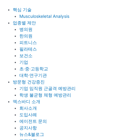
콘
텐
핵심 기술
츠
Musculoskeletal Analysis
로
업종별 제안
건
병의원
너
한의원
뛰
피트니스
기
필라테스
보건소
기업
초·중·고등학교
대학·연구기관
방문형 건강증진
기업 임직원 근골격 예방관리
학생 불균형 체형 예방관리
엑스바디 소개
회사소개
도입사례
에이전트 문의
공지사항
뉴스&블로그