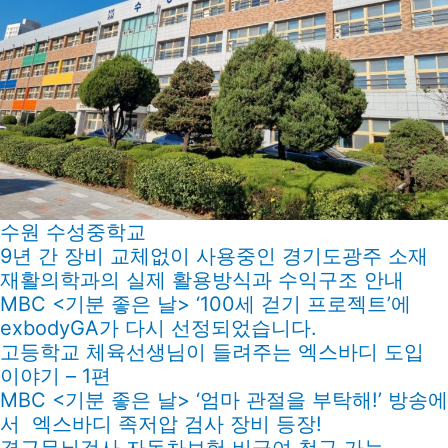
수원 수성중학교
9년 간 장비 교체없이 사용중인 경기도광주 소재
재활의학과의 실제 활용방식과 수익구조 안내
MBC <기분 좋은 날> ‘100세 걷기 프로젝트’에
exbodyGA가 다시 선정되었습니다.
고등학교 체육선생님이 들려주는 엑스바디 도입
이야기 – 1편
MBC <기분 좋은 날> ‘엄마 관절을 부탁해!’ 방송에
서 엑스바디 족저압 검사 장비 등장!
경근무늬검사 자동차보험 비급여 청구 가능 –