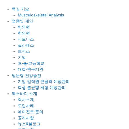
콘
텐
핵심 기술
츠
Musculoskeletal Analysis
로
업종별 제안
건
병의원
너
한의원
뛰
피트니스
기
필라테스
보건소
기업
초·중·고등학교
대학·연구기관
방문형 건강증진
기업 임직원 근골격 예방관리
학생 불균형 체형 예방관리
엑스바디 소개
회사소개
도입사례
에이전트 문의
공지사항
뉴스&블로그