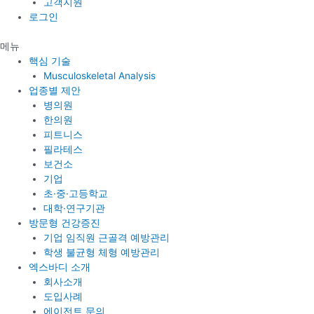
고객지원
로그인
메뉴
핵심 기술
Musculoskeletal Analysis
업종별 제안
병의원
한의원
피트니스
필라테스
보건소
기업
초·중·고등학교
대학·연구기관
방문형 건강증진
기업 임직원 근골격 예방관리
학생 불균형 체형 예방관리
엑스바디 소개
회사소개
도입사례
에이전트 문의