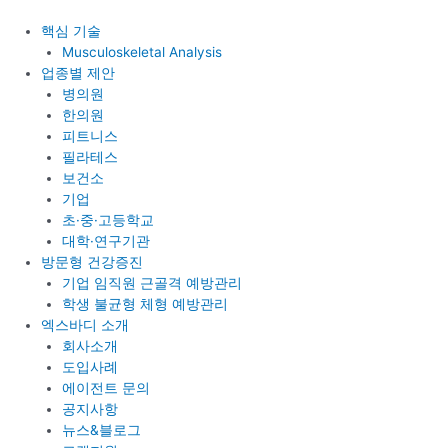
콘
텐
핵심 기술
츠
Musculoskeletal Analysis
로
업종별 제안
건
병의원
너
한의원
뛰
피트니스
기
필라테스
보건소
기업
초·중·고등학교
대학·연구기관
방문형 건강증진
기업 임직원 근골격 예방관리
학생 불균형 체형 예방관리
엑스바디 소개
회사소개
도입사례
에이전트 문의
공지사항
뉴스&블로그