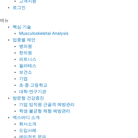
고객지원
로그인
메뉴
핵심 기술
Musculoskeletal Analysis
업종별 제안
병의원
한의원
피트니스
필라테스
보건소
기업
초·중·고등학교
대학·연구기관
방문형 건강증진
기업 임직원 근골격 예방관리
학생 불균형 체형 예방관리
엑스바디 소개
회사소개
도입사례
에이전트 문의