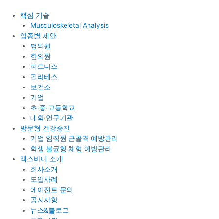
콘
텐
핵심 기술
츠
Musculoskeletal Analysis
로
업종별 제안
건
병의원
너
한의원
뛰
피트니스
기
필라테스
보건소
기업
초·중·고등학교
대학·연구기관
방문형 건강증진
기업 임직원 근골격 예방관리
학생 불균형 체형 예방관리
엑스바디 소개
회사소개
도입사례
에이전트 문의
공지사항
뉴스&블로그