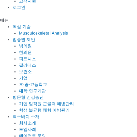
고객지원
로그인
메뉴
핵심 기술
Musculoskeletal Analysis
업종별 제안
병의원
한의원
피트니스
필라테스
보건소
기업
초·중·고등학교
대학·연구기관
방문형 건강증진
기업 임직원 근골격 예방관리
학생 불균형 체형 예방관리
엑스바디 소개
회사소개
도입사례
에이전트 문의