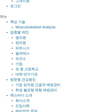
고객지원
로그인
메뉴
핵심 기술
Musculoskeletal Analysis
업종별 제안
병의원
한의원
피트니스
필라테스
보건소
기업
초·중·고등학교
대학·연구기관
방문형 건강증진
기업 임직원 근골격 예방관리
학생 불균형 체형 예방관리
엑스바디 소개
회사소개
도입사례
에이전트 문의