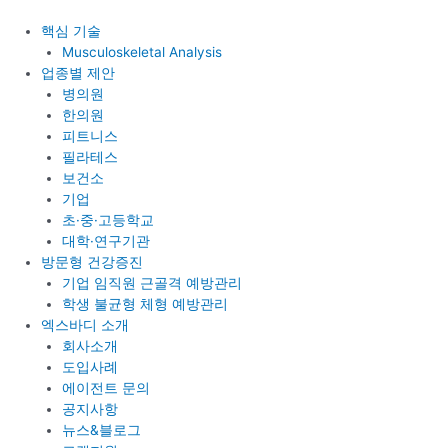
콘
텐
핵심 기술
츠
Musculoskeletal Analysis
로
업종별 제안
건
병의원
너
한의원
뛰
피트니스
기
필라테스
보건소
기업
초·중·고등학교
대학·연구기관
방문형 건강증진
기업 임직원 근골격 예방관리
학생 불균형 체형 예방관리
엑스바디 소개
회사소개
도입사례
에이전트 문의
공지사항
뉴스&블로그