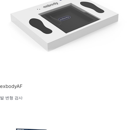
exbodyAF
발 변형 검사