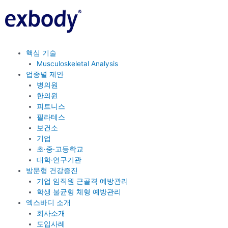
콘
텐
츠
로
건
핵심 기술
너
Musculoskeletal Analysis
뛰
업종별 제안
기
병의원
한의원
피트니스
필라테스
보건소
기업
초·중·고등학교
대학·연구기관
방문형 건강증진
기업 임직원 근골격 예방관리
학생 불균형 체형 예방관리
엑스바디 소개
회사소개
도입사례