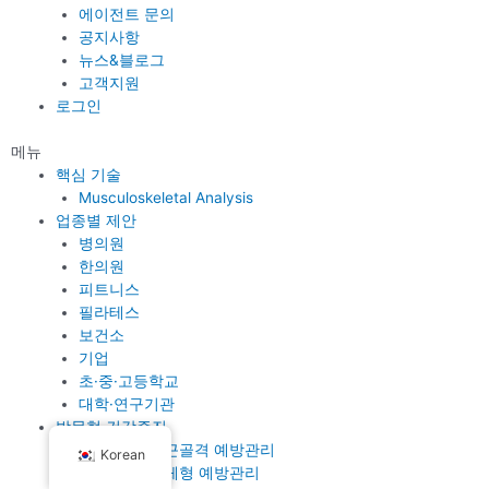
에이전트 문의
공지사항
뉴스&블로그
고객지원
로그인
메뉴
핵심 기술
Musculoskeletal Analysis
업종별 제안
병의원
한의원
피트니스
필라테스
보건소
기업
초·중·고등학교
대학·연구기관
방문형 건강증진
기업 임직원 근골격 예방관리
Korean
학생 불균형 체형 예방관리