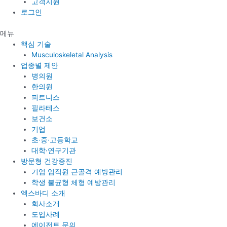
고객지원
로그인
메뉴
핵심 기술
Musculoskeletal Analysis
업종별 제안
병의원
한의원
피트니스
필라테스
보건소
기업
초·중·고등학교
대학·연구기관
방문형 건강증진
기업 임직원 근골격 예방관리
학생 불균형 체형 예방관리
엑스바디 소개
회사소개
도입사례
에이전트 문의