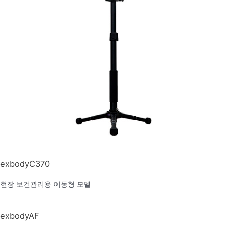
exbodyC370
현장 보건관리용 이동형 모델
exbodyAF