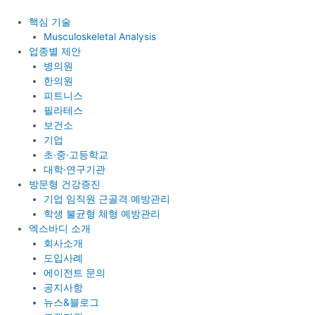
콘
텐
핵심 기술
츠
Musculoskeletal Analysis
로
업종별 제안
건
병의원
너
한의원
뛰
피트니스
기
필라테스
보건소
기업
초·중·고등학교
대학·연구기관
방문형 건강증진
기업 임직원 근골격 예방관리
학생 불균형 체형 예방관리
엑스바디 소개
회사소개
도입사례
에이전트 문의
공지사항
뉴스&블로그