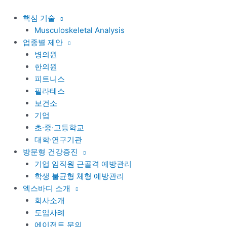
콘
텐
핵심 기술
츠
Musculoskeletal Analysis
로
업종별 제안
건
병의원
너
한의원
뛰
피트니스
기
필라테스
보건소
기업
초·중·고등학교
대학·연구기관
방문형 건강증진
기업 임직원 근골격 예방관리
학생 불균형 체형 예방관리
엑스바디 소개
회사소개
도입사례
에이전트 문의